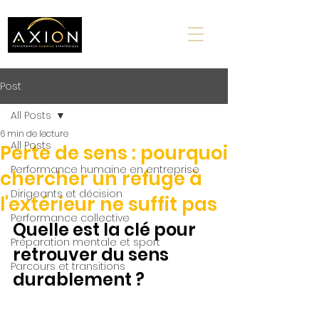
Post
All Posts
6 min de lecture
All Posts
Perte de sens : pourquoi
Performance humaine en entreprise
chercher un refuge à
Dirigeants et décision
l'extérieur ne suffit pas
Performance collective
Quelle est la clé pour 
Préparation mentale et sport
retrouver du sens 
Parcours et transitions
durablement ?