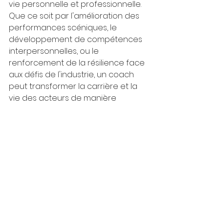
vie personnelle et professionnelle. 
Que ce soit par l'amélioration des 
performances scéniques, le 
développement de compétences 
interpersonnelles, ou le 
renforcement de la résilience face 
aux défis de l'industrie, un coach 
peut transformer la carrière et la 
vie des acteurs de manière 
profonde et durable.
En dotant les comédiens des outils 
nécessaires pour naviguer avec 
confiance dans l'industrie du 
spectacle, tout en préservant leur 
intégrité et leur bien-être, le 
coaching leur permet d'exploiter 
pleinement leur potentiel créatif et 
de réussir dans un environnement 