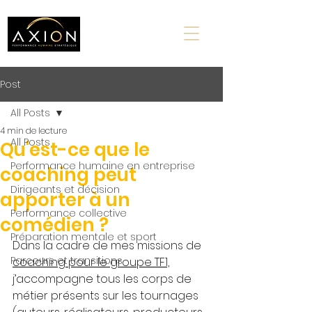
Post
All Posts
4 min de lecture
All Posts
Qu'est-ce que le
Performance humaine en entreprise
coaching peut
Dirigeants et décision
apporter à un
Performance collective
comédien ?
Préparation mentale et sport
Dans la cadre de mes missions de 
Parcours et transitions
coaching pour le groupe TF1,
j’accompagne tous les corps de 
métier présents sur les tournages 