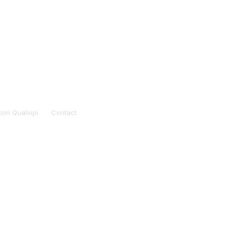
tion Qualiopi
Contact
rofessionnel. Elle ne
ue.
n