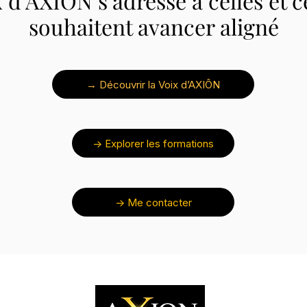
 d’AXIÔN s’adresse à celles et 
souhaitent avancer aligné
→ Découvrir la Voix d’AXIÔN
-> Explorer les formations
-> Me contacter