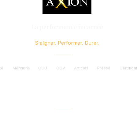
La performance incarnée
S'aligner. Performer. Durer.
té
Mentions
CGU
CGV
Articles
Presse
Certifica
ve du coaching, de la formation et de l’accompagnement p
place pas un suivi médical, psychologique ou thérapeutiq
Organisme de formation certifié Qualiopi
Certification délivrée au titre de la catégorie :
Actions de formatio
NDA : 93132236213