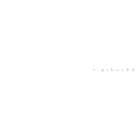
Politique de confidentiali
La méthode AXION relè
rem