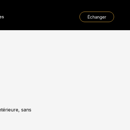
Échanger
les
ntérieure, sans