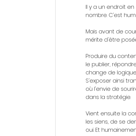
Il y a un endroit e
nombre. C'est huma
Mais avant de cour
mérite d'être posé
Produire du conten
le publier, répond
change de logique t
S'exposer ainsi tra
où l'envie de sour
dans la stratégie. 
Vient ensuite la c
les siens, de se de
oui. Et humainemen