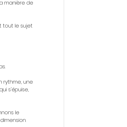
sa manière de 
 tout le sujet 
as.
un rythme, une 
ui s'épuise, 
nnons le 
dimension. 