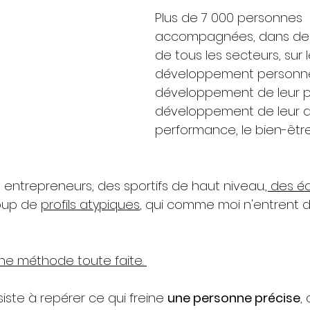
Plus de 7 000 personnes 
accompagnées, dans des
de tous les secteurs, sur l
développement personnel
développement de leur pot
développement de leur act
performance, le bien-être
s
 entrepreneurs
,
des
sportifs de haut 
niveau.
, des
éq
oup de 
profils atypiques
, qui comme moi n'entrent 
ne méthode toute faite. 
ste à repérer ce qui freine 
une personne précise
,