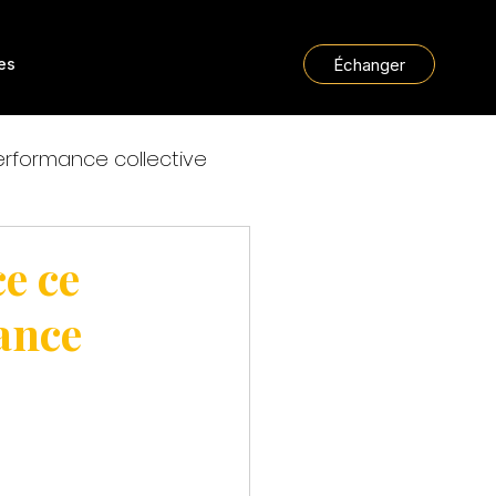
Échanger
les
erformance collective
e ce
ance