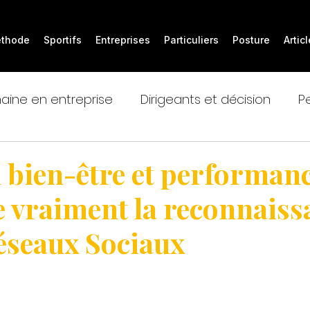
thode
Sportifs
Entreprises
Particuliers
Posture
Artic
ine en entreprise
Dirigeants et décision
P
port
Parcours et transitions
 bien-être et performanc
e vraiment la reconnaiss
Réseaux Sociaux