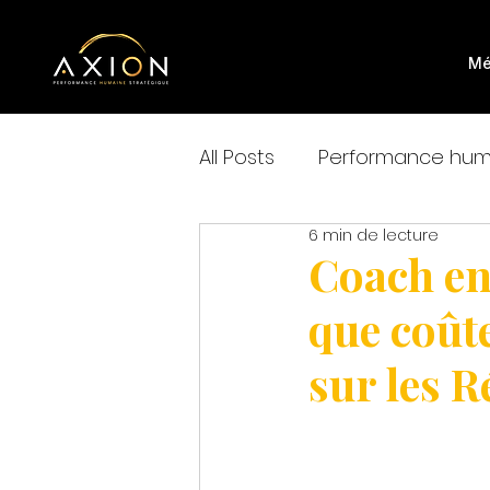
Mé
All Posts
Performance huma
6 min de lecture
Préparation mentale et s
Coach en
que coût
sur les 