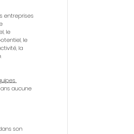
 entreprises 
e 
, le 
entiel, le 
ivité, la 
. 
uipes 
dans aucune 
 dans son 