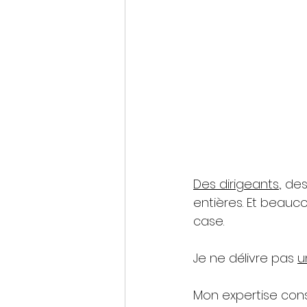
Des dirigeants
.
,
 de
entières. Et beauc
case.
Je ne délivre pas 
u
Mon expertise consi