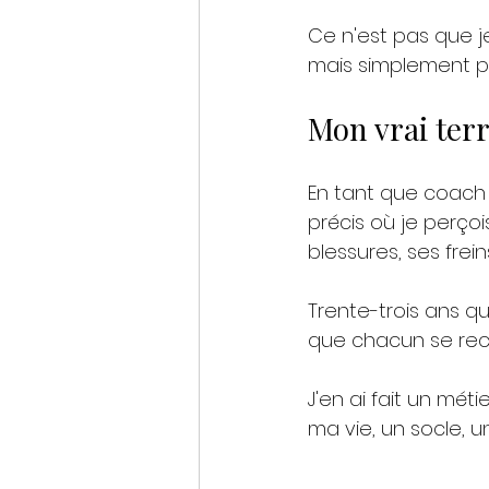
Ce n'est pas que j
mais simplement pa
Mon vrai terr
En tant que coach 
précis où je perço
blessures, ses frei
Trente-trois ans q
que chacun se recon
J'en ai fait un mét
ma vie, un socle, u