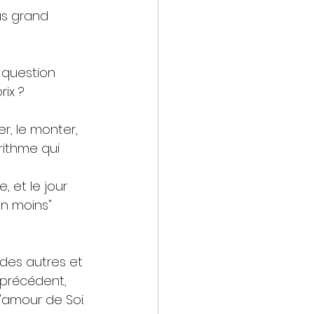
us grand 
 question 
ix ?
r, le monter, 
rithme qui 
 et le jour 
en moins" 
 des autres et 
 précédent, 
'amour de Soi.