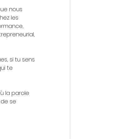
 que nous 
hez les 
ormance, 
repreneurial, 
, si tu sens 
ui te 
ù la parole 
 de se 