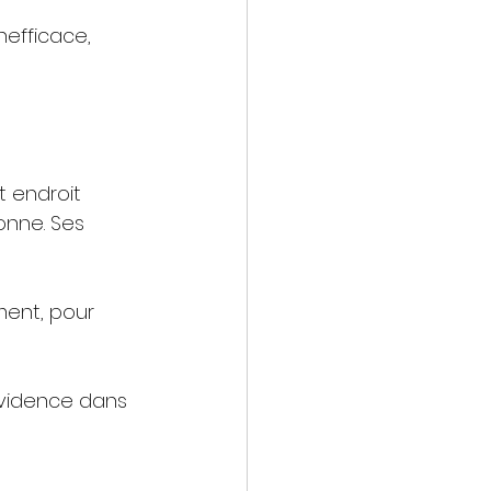
efficace, 
 endroit 
onne. Ses 
ent, pour 
évidence dans 