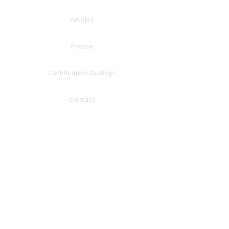
Articles
Presse
Certification Qualiopi
Contact
La méthode AXION relève du coaching, de la
formation et de l’accompagnement
professionnel. Elle ne remplace pas un suivi
médical, psychologique ou thérapeutique.
Organisme de formation certifié Qualiopi
Certification délivrée au titre de la catégorie :
Actions de formation
NDA :
93132236213